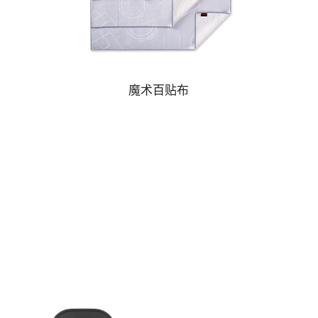
魔术百贴布