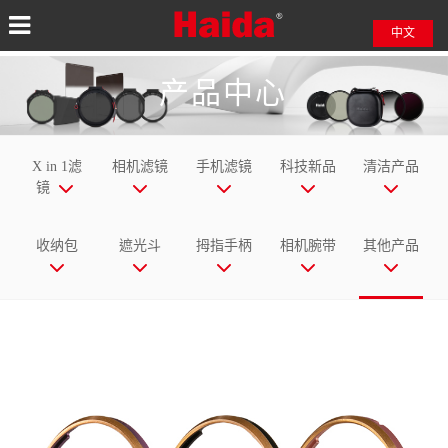
中文
EN
产品中心
日本語
X in 1滤
相机滤镜
手机滤镜
科技新品
清洁产品
镜
收纳包
遮光斗
拇指手柄
相机腕带
其他产品